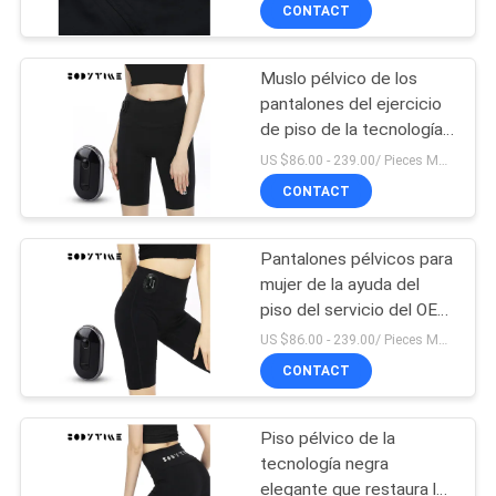
tamaño medio
CONTACT
CONTROL
Muslo pélvico de los
DE
14
pantalones del ejercicio
CALIDAD
de piso de la tecnología
Traje inalámbrico
femenina del ccsme que
US $86.00 - 239.00/ Pieces MOQ:1pieces
del ccsme
adelgaza los pantalones
ÉNTRENOS
CONTACT
del entrenamiento
EN
Pantalones pélvicos para
CONTACTO
mujer de la ayuda del
CON
piso del servicio del OEM
44
que adelgazan los
US $86.00 - 239.00/ Pieces MOQ:1pieces
pantalones del
CONTACT
NOTICIAS
entrenamiento
Polainas del ccsme
Piso pélvico de la
CASOS
tecnología negra
elegante que restaura las