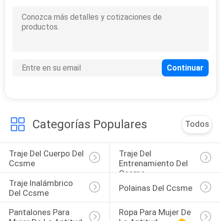
5
Ropa para hombre
de la aptitud
Categorías Populares
Todos
6
Banda para la
Traje Del Cuerpo Del 
Traje Del 
Ccsme
Entrenamiento Del 
cintura ardiente
Ccsme
Traje Inalámbrico 
Polainas Del Ccsme
gorda
Del Ccsme
Pantalones Para 
Ropa Para Mujer De 