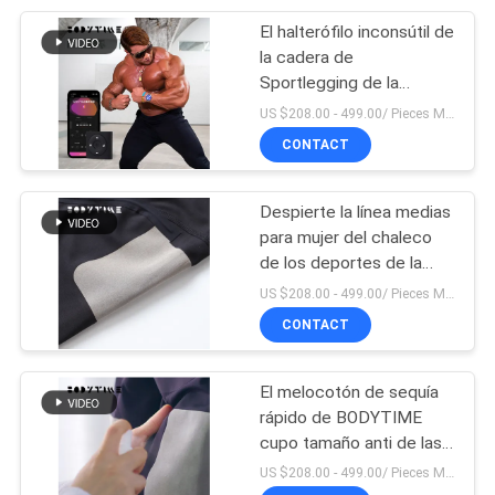
El halterófilo inconsútil de
10
la cadera de
Máscara de la
Sportlegging de la
cintura fina jadea al OEM
US $208.00 - 499.00/ Pieces MOQ:1pieces
elevación de cara
aceptable
CONTACT
Despierte la línea medias
para mujer del chaleco
de los deportes de la
2
yoga de la tecnología
US $208.00 - 499.00/ Pieces MOQ:1pieces
Massager trasero
desnuda inconsútil de los
CONTACT
pantalones el ccsme
usable
El melocotón de sequía
rápido de BODYTIME
cupo tamaño anti de las
polainas XSSMLXL de
US $208.00 - 499.00/ Pieces MOQ:1pieces
las celulitis