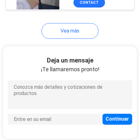
CONTACT
8
Pantalones pélvicos
del ejercicio de piso
Vea más
Deja un mensaje
¡Te llamaremos pronto!
31
Polainas de
elevación de la
cadera