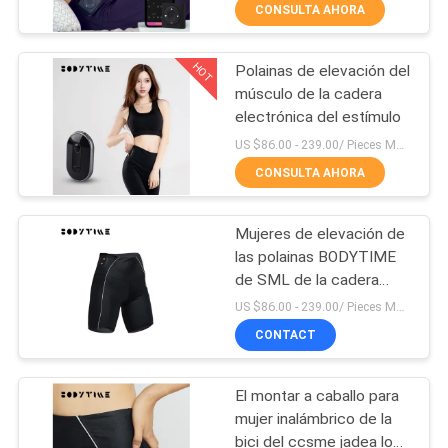
CONSULTA AHORA
CONTROL
HOT
Polainas de elevación del
DE
14
músculo de la cadera
CALIDAD
electrónica del estímulo
Traje inalámbrico
US $86.00 - 239.00/ Pieces MOQ:1pieces
del ccsme
ÉNTRENOS
CONSULTA AHORA
EN
Mujeres de elevación de
CONTACTO
las polainas BODYTIME
CON
de SML de la cadera
44
negra de nylon del
US $86.00 - 239.00/ Pieces MOQ:1pieces
tamaño que completan
CONTACT
NOTICIAS
un ciclo pantalones
Polainas del ccsme
cortos
El montar a caballo para
CASOS
mujer inalámbrico de la
bici del ccsme jadea los